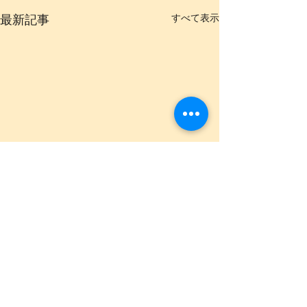
最新記事
すべて表示
[2022/6/25 YOSHIE
Bellydance Atelier
MNEMOSYNE 11周年記
コロナ禍で開催できなかった
念 発表会公演 @国立市宇
コメント