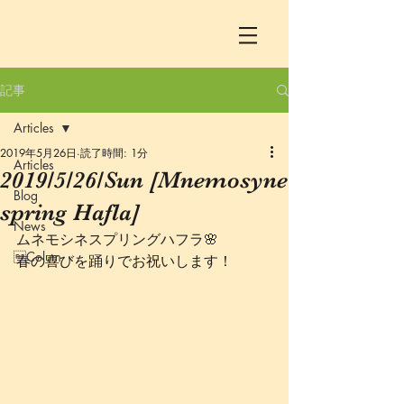
記事
Articles
2019年5月26日
読了時間: 1分
Articles
2019/5/26/Sun [Mnemosyne
Blog
spring Hafla]
News
ムネモシネスプリングハフラ🌸
Colum
春の喜びを踊りでお祝いします！