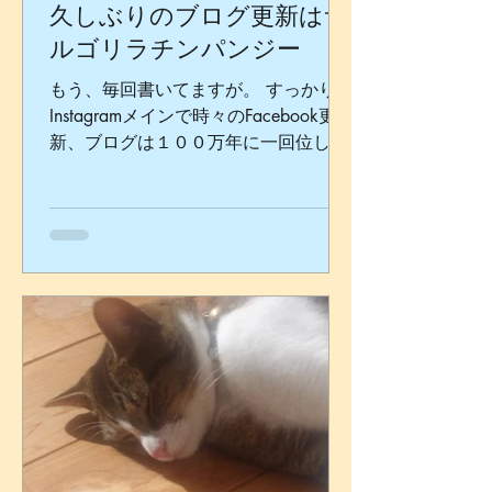
久しぶりのブログ更新はサ
ルゴリラチンパンジー
もう、毎回書いてますが。 すっかりと
Instagramメインで時々のFacebook更
新、ブログは１００万年に一回位しか
アップ出来ていないYOSHIEです。
SNSでの告知はしているけれども、HP
でもショーの情報更新はしないと…と
これまた久し振りに更新、のついで
に、ブログ...