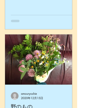
だったけれど…今年はね、例年よりイ
ベントが少ないからね。 今日も愛する
音楽で元気に踊れること 全身全霊で感
謝しています
amouryoshie
2020年12月15日
野のもの