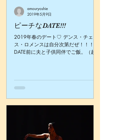
amouryoshie
2019年5月9日
ピーチなDATE!!!
2019年春のデート♡ デンス・チェン
ス・ロメンスは自分次第だぜ！！！
DATE前に夫と子供同伴でご飯。（超健
全） オープンエアのカフェでカッコい
い決めポーズを突然とる、ナギさん。
いつも山の中にいるから、都会の風を
感じたのか。 赤ワインのカクテル♡
with...