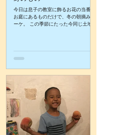
今日は息子の教室に飾るお花の当番💐
お庭にあるものだけで、冬の朝摘みブ
ーケ。 この季節にたった今同じ土地で
肩を並べて咲いているものは、タイプ
が全然違ってもやっぱり何となく相性
が良い気がする。 そして、野のものは
ある程度無限にあるからどんどん採れ
てしまう。...