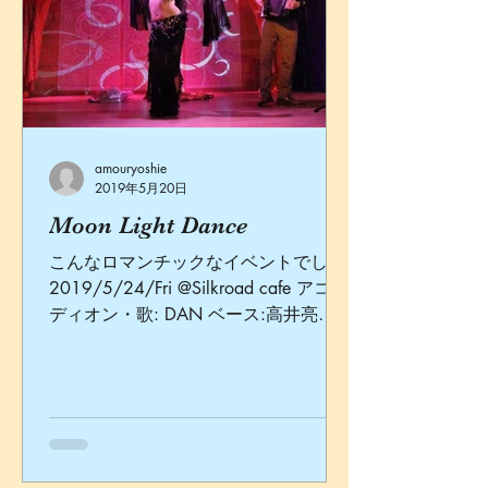
amouryoshie
2019年5月20日
Moon Light Dance
こんなロマンチックなイベントでした
2019/5/24/Fri @Silkroad cafe アコー
ディオン・歌: DAN ベース:高井亮士
境界剪画: 杵淵三朗 写真: 川尻敏春