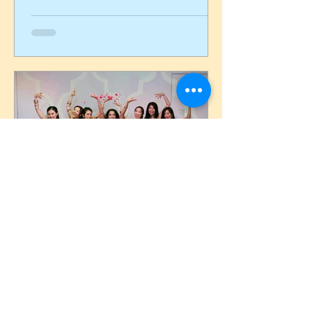
10年ぶりくらいのデュオ！...
amouryoshie
2019年4月21日
Meera SHOW後記
2019/4/21 Meera show@Harajuku