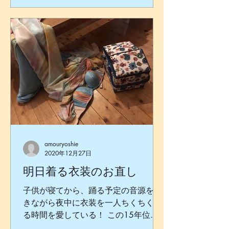
amouryoshie
2020年12月27日
明日着る衣装のお直し
子供が寝てから、踊る予定の音源を聴
きながら夜中に衣装を一人ちくちくや
る時間を愛している！ この15年位、
毎週末当たり前のようにやっていた事