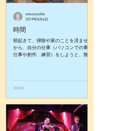
amouryoshie
2019年8月6日
時間
朝起きて、掃除や家のことを済ませて
から、自分の仕事（パソコンでの事務
仕事や創作、練習）をしようと、無心
で家を綺麗にする。 家中をひと通り掃
除してから、一段落して気持ちが落ち
着いた頃に時計に目をやると、既に３
時間半が過ぎている。 えっ！ もうそ
ろそろお昼じゃないですか… ...