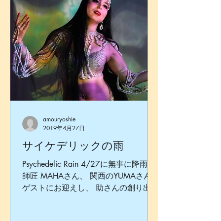
amouryoshie
2019年4月27日
サイケデリックの雨
Psychedelic Rain 4/27に無事に降雨！
師匠 MAHAさん、 関西のYUMAさんを
ゲストにお迎えし、 助さんの創り出す
宇宙の雨に打たれつつ踊りました。 今
回のスペシャルは、Futabaちゃんとの