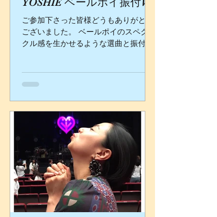
YOSHIE ベールポイ振付WS
ご参加下さった皆様どうもありがとう
ございました。 ベールポイのスペクタ
クル感を生かせるような選曲と振付に
してみました。 練習して是非どこかで
踊って下さいね！ 愛するベリーダンス
を通して、同じようにベリーダンスを
好きな方達との新しい出逢いを日々頂
き、そこからまた新しい化学反応...