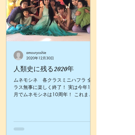
amouryoshie
2020年12月30日
人類史に残る2020年
ムネモシネ 各クラスミニハフラ 全ク
ラス無事に楽しく終了！ 実は今年12
月でムネモシネは10周年！ これまで
スタジオに関わってくれた全ての方
に。本当に本当に、どうもありがとう
ございます。 10年続けた国立のスタ
ジオ店舗は、現在の不安定な社会状況
を鑑みた上で今年の夏に一旦クロ...