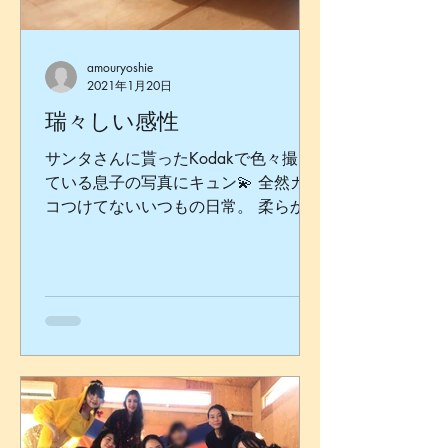
amouryoshie
2021年1月20日
瑞々しい感性
サンタさんに貰ったKodakで色々撮っ
ている息子の写真にキュン💫 全然カッ
コつけてないいつもの日常。 柔らかい
光と猫がいっぱいの世界。 (すっぴん
ぼさぼさの私も、気付かないうちに結
構撮られてる…笑) 子供達にとって
も、通常だったら当たり前にやれる事
を状況的に制限や我慢しな...