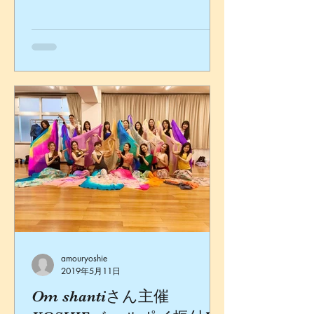
人物になれて、とても幸せ。 美しい夢
を現実に生きる人。 生きているともち
ろん色々あるけれど、やっぱりこうで
なきゃね、といつもRuuちゃんに会う
と襟を直す。 ...
amouryoshie
2019年5月11日
Om shantiさん主催