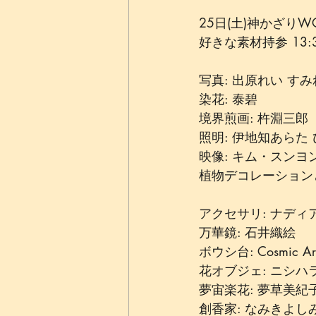
25日(土)神かざりW
好きな素材持参 13:30
写真: 出原れい すみ
染花: 泰碧
境界煎画: 杵淵三郎
照明: 伊地知あらた
映像: キム・スンヨ
植物デコレーションと
アクセサリ: ナディ
万華鏡: 石井織絵
ボウシ台: Cosmic A
花オブジェ: ニシハ
夢宙楽花: 夢草美紀
創香家: なみきよし