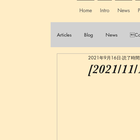
Home
Intro
News
P
Articles
Blog
News
Co
2021年9月16日
読了時間:
[2021/