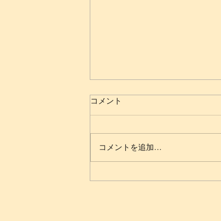
コメント
コメントを追加…
[2022.12.17 Rose bleue ローズ
ブルー ベリーダンスチャリテ
ィショー @錦糸町Silk road
cafe]