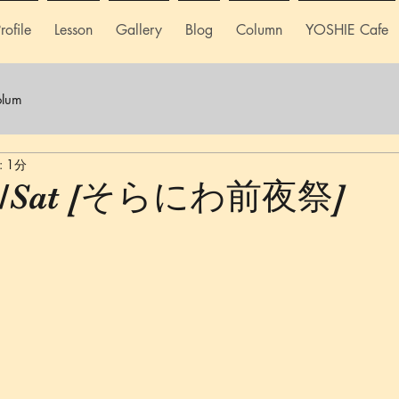
rofile
Lesson
Gallery
Blog
Column
YOSHIE Cafe
lum
 1分
/21/Sat [そらにわ前夜祭]