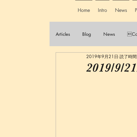
Home
Intro
News
P
Articles
Blog
News
Co
2019年9月21日
読了時間:
2019/9