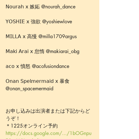
𝖭𝗈𝗎𝗋𝖺𝗁 𝗑 嫉妬 @nourah_dance 
𝖸𝖮𝖲𝖧𝖨𝖤 𝗑 強欲 @yoshiewlove 
𝖬𝖨𝖫𝖫𝖠 𝗑 高慢 @milla1709argus 
𝖬𝖺𝗄𝗂 𝖠𝗋𝖺𝗂 𝗑 怠惰 @makiarai_obg 
𝖺𝖼𝗈 𝗑 憤怒 @acofusiondance 
𝖮𝗇𝖺𝗇 𝖲𝗉𝖾𝗅𝗆𝖾𝗋𝗆𝖺𝗂𝖽 𝗑 暴食 
@onan_spacemermaid 
お申し込みは出演者または下記からど
うぞ！
＊1225オンライン予約
https://docs.google.com/.../1bOGnpu