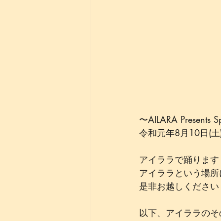
〜AILARA Presents S
令和元年8月10日(土)20:
アイララで踊ります！
アイララという場所
是非お越しください！
以下、アイララのそ