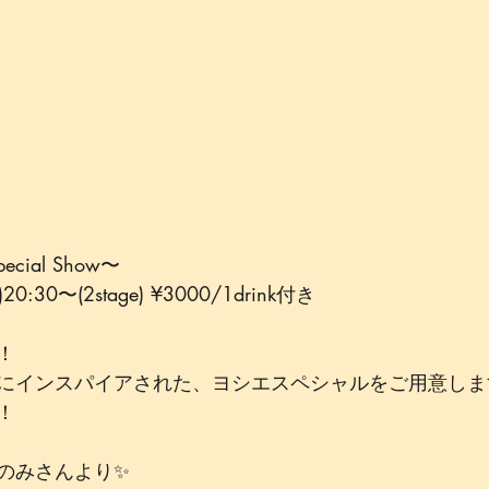
pecial Show〜﻿
30〜(2stage) ¥3000/1drink付き﻿
﻿
にインスパイアされた、ヨシエスペシャルをご用意します
﻿
のみさんより✨ 