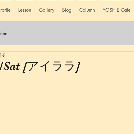
rofile
Lesson
Gallery
Blog
Column
YOSHIE Cafe
lum
1分
10/Sat [アイララ]