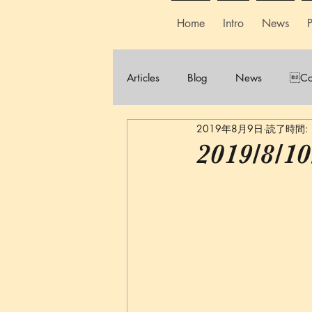
Home
Intro
News
P
Articles
Blog
News
Co
2019年8月9日
読了時間: 
2019/8/