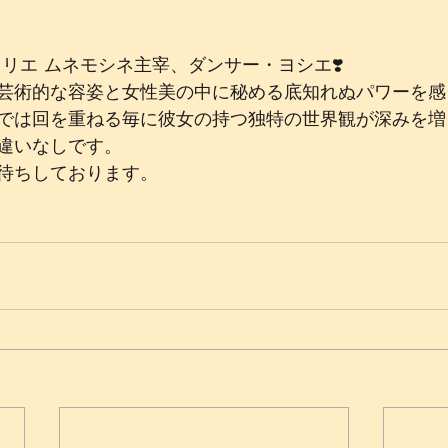
リエ ムネモシネ主宰、ダンサー・ヨシエ❣️ 
芸術的な容姿と女性美の中に秘める底知れぬパワーを感
では回を重ねる毎に彼女の持つ独特の世界観が深みを増
違いなしです。﻿
待ちしております。﻿